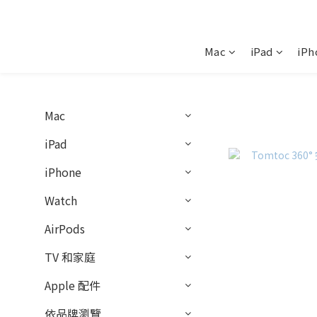
Mac
iPad
iPh
Mac
iPad
iPhone
Watch
AirPods
TV 和家庭
Apple 配件
依品牌瀏覽