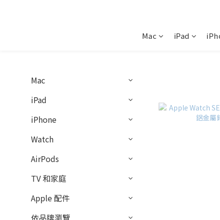
Mac
iPad
iPh
Mac
iPad
iPhone
Watch
AirPods
TV 和家庭
Apple 配件
依品牌瀏覽