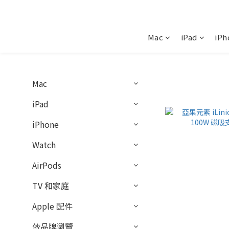
Mac
iPad
iPh
Mac
iPad
iPhone
Watch
AirPods
TV 和家庭
Apple 配件
依品牌瀏覽