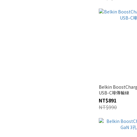
Belkin BoostChar
USB-C埠傳輸線
NT$891
NT$990