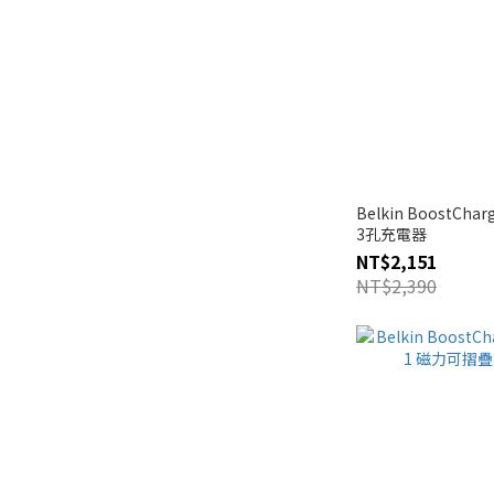
Belkin BoostChar
3孔充電器
NT$2,151
NT$2,390