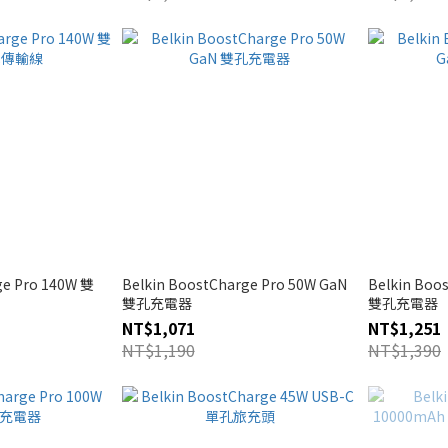
ge Pro 140W 雙
Belkin BoostCharge Pro 50W GaN
Belkin Boo
雙孔充電器
雙孔充電器
NT$1,071
NT$1,251
NT$1,190
NT$1,390