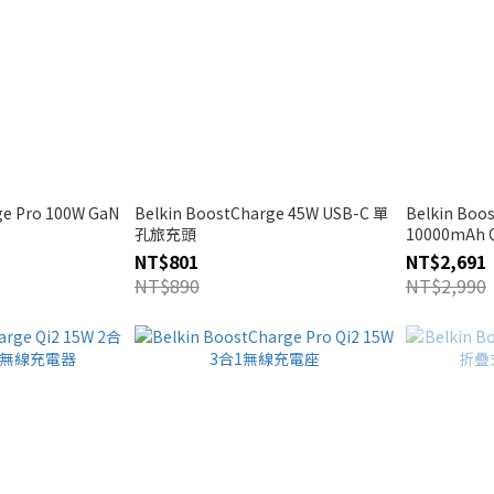
ge Pro 100W GaN
Belkin BoostCharge 45W USB-C 單
Belkin Boo
孔旅充頭
10000mA
源
NT$801
NT$2,691
NT$890
NT$2,990