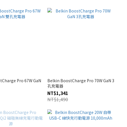
stCharge Pro 67W GaN
Belkin BoostCharge Pro 70W GaN 3
孔充電器
NT$1,341
NT$1,490