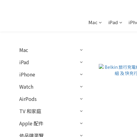
Mac
iPad
iPh
Mac
iPad
iPhone
Watch
AirPods
TV 和家庭
Apple 配件
依品牌瀏覽