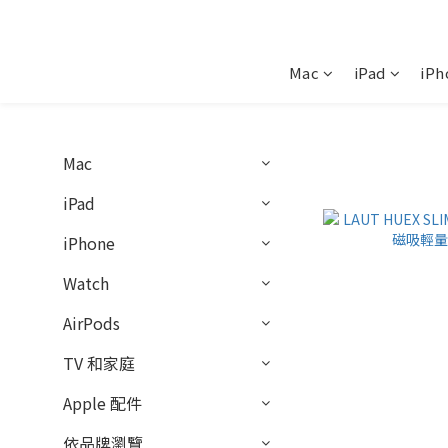
Mac
iPad
iPh
Mac
iPad
iPhone
Watch
AirPods
TV 和家庭
Apple 配件
依品牌瀏覽