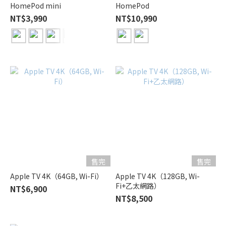
HomePod mini
HomePod
NT$3,990
NT$10,990
售完
售完
Apple TV 4K（64GB, Wi-Fi）
Apple TV 4K（128GB, Wi-
Fi+乙太網路）
NT$6,900
NT$8,500