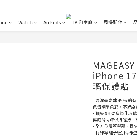
one
Watch
AirPods
TV 和家庭
周邊配件
MAGEASY 
iPhone
璃保護貼
- 過濾最高達 45%
保留精準色彩，不過度
- 頂級 9H 硬度鋼化玻
傷威脅同時保持輕薄、
- 全方位覆蓋螢幕，
- 特殊等離子級別奈