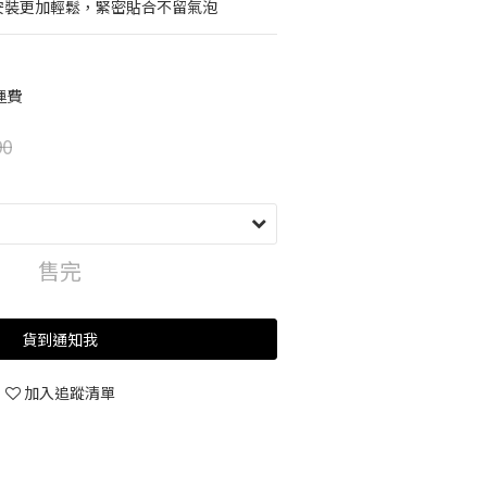
，安裝更加輕鬆，緊密貼合不留氣泡
運費
90
售完
貨到通知我
加入追蹤清單