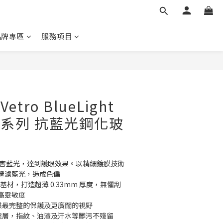
品牌專區
服務項目
Vetro BlueLight
 17系列 抗藍光鋼化玻
 的有害藍光，達到護眼效果。以精細鍍膜技術
過濾藍光，造成色偏
璃基材，打造超薄 0.33mm 厚度，無懼刮
高靈敏度
提供最完整的保護及更廣闊的視野
米塗層，指紋、油渣及汗水等髒污不殘留