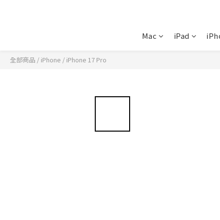
Mac
iPad
iPh
全部商品
/
iPhone
/
iPhone 17 Pro