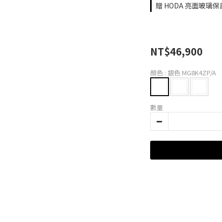
贈 HODA 亮面玻璃保
NT$46,900
顏色
: 銀色 MG8K4ZP/A
數量