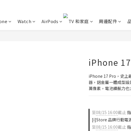
one
Watch
AirPods
TV 和家庭
周邊配件
iPhone 1
iPhone 17 Pro，史
器，鋁金屬一體成型設計，A
萬像素，電池續航力也
至
08/15 16:00
截止
指
[i]Store 品牌行
至
08/15 16:00
截止
指