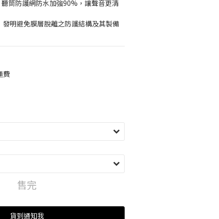
65號，聽筒防護網防水加強90%，讓聲音更清
99 號，發明避免膜層脫離之防護結構及其製備
運費
售完
貨到通知我