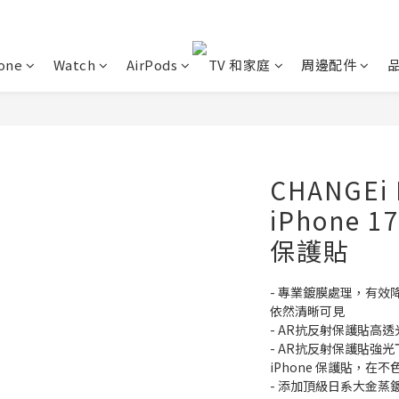
one
Watch
AirPods
TV 和家庭
周邊配件
CHANGEi 
iPhone
保護貼
- 專業鍍膜處理，有
依然清晰可見
- AR抗反射保護貼高
- AR抗反射保護貼強光
iPhone 保護貼，
- 添加頂級日系大金