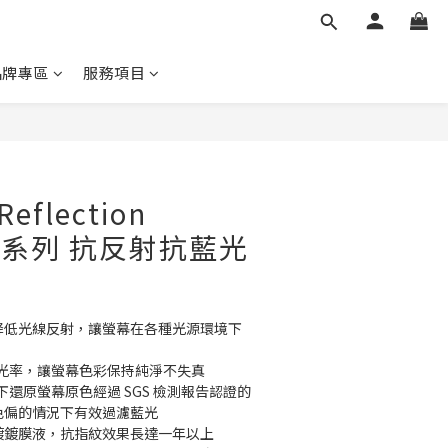
品牌專區
服務項目
Reflection
 17系列 抗反射抗藍光
效降低光線反射，讓螢幕在各種光源環境下
透光率，讓螢幕色彩保持純淨不失真
下還原螢幕原色經過 SGS 檢測報告認證的 
在不色偏的情況下有效過濾藍光
蒸鍍鍍膜液，抗指紋效果長達一年以上