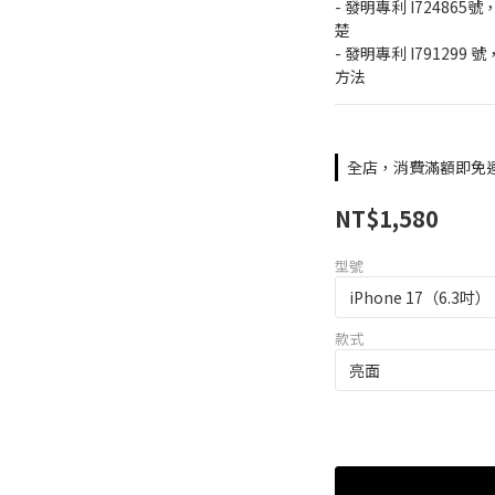
- 發明專利 I7248
楚
- 發明專利 I7912
方法
全店，消費滿額即免
NT$1,580
型號
款式