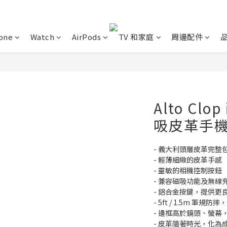
one
Watch
AirPods
TV 和家庭
周邊配件
Alto Clo
吸皮革手
- 義大利頭層皮革完整
- 輕薄細緻的皮革手感
- 靈敏的相機控制按鈕
- 兼容磁吸功能及無線
- 鋁合金按鍵，提供更
- 5ft / 1.5m 軍規
- 邊框高於鏡頭、螢幕
- 皮革隨著時光，化為