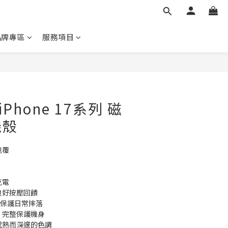
品牌專區
服務項目
p iPhone 17系列 磁
機殼
包覆
充電
良好按壓回饋
防摔，保護日常摔落
，完整保護機身
成熟而深邃的色調