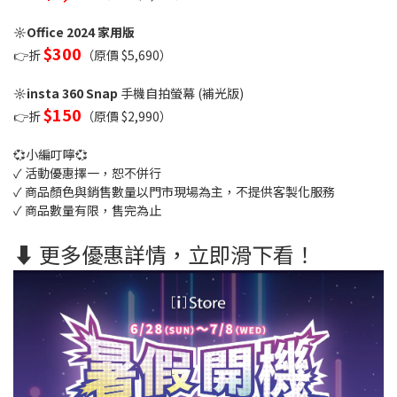
☼
Office 2024 家用版
$300
👉折
（原價 $5,690）
☼
insta 360 Snap
手機自拍螢幕 (補光版)
$150
👉折
（原價 $2,990）
💞小編叮嚀💞
✓ 活動優惠擇一，恕不併行
✓ 商品顏色與銷售數量以門市現場為主，不提供客製化服務
✓ 商品數量有限，售完為止
⬇️ 更多優惠詳情，立即滑下看！