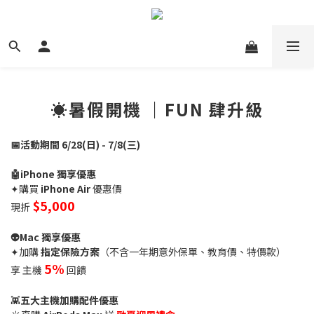
☀️暑假開機 ｜FUN 肆升級
📅活動期間 6/28(日) - 7/8(三)
🤖iPhone 獨享優惠
✦購買
iPhone Air
優惠價
$5,000
現折
👽Mac 獨享優惠
✦加購
指定保險方案
（不含一年期意外保單、教育價、特價款）
5%
享 主機
回饋
👾
五大主機加購配件優惠