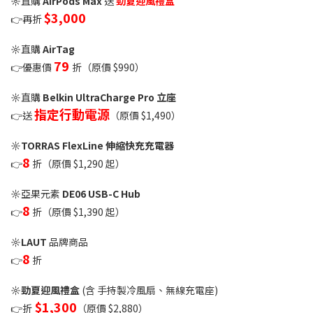
☼直購
AirPods Max
送
勁夏迎風禮盒
$3,000
👉再折
☼直購
AirTag
79
👉優惠價
折（原價 $990）
☼直購
Belkin UltraCharge Pro 立座
指定行動電源
👉送
（原價 $1,490）
☼
TORRAS FlexLine 伸縮快充充電器
8
👉
折（原價 $1,290 起）
☼亞果元素
DE06 USB-C Hub
8
👉
折（原價 $1,390 起）
☼
LAUT
品牌商品
8
👉
折
☼
勁夏迎風禮盒
(含 手持製冷風扇、無線充電座)
$1,300
👉折
（原價 $2,880）