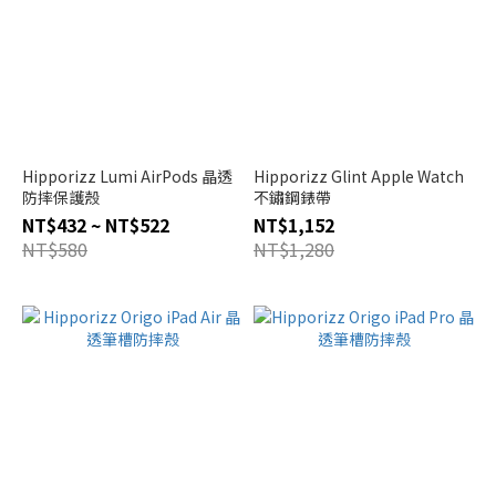
Hipporizz Lumi AirPods 晶透
Hipporizz Glint Apple Watch
防摔保護殼
不鏽鋼錶帶
NT$432 ~ NT$522
NT$1,152
NT$580
NT$1,280